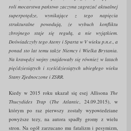
roli mocarstwa państwo zaczyna zagrażać aktualnej
superpotędze, wynikające z tego napięcia
strukturalne powodują, że wybuch konfliktu
zbrojnego staje się regułą, a nie wyjątkiem.
Doświadczyły tego Ateny i Sparta w V wieku p.n.e., a
ponad sto lat temu także Niemcy i Wielka Brytania.
Na krawędzi wojny znajdowały się również w latach
pięćdziesiątych i sześćdziesiątych ubiegłego wieku
Stany Zjednoczone i ZSRR.
Kiedy w 2015 roku ukazał się esej Allisona
The
Thucydides Trap
(
The Atlantic
, 24.09.2015), w
którym po raz pierwszy zostały wypowiedziane
powyższe tezy, na autora spadły gromy z wielu
stron. Na ogół zarzucano mu fatalizm i pesymizm,