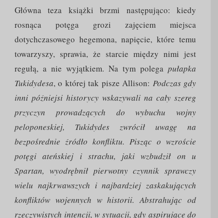
Główna teza książki brzmi następująco: kiedy
rosnąca potęga grozi zajęciem miejsca
dotychczasowego hegemona, napięcie, które temu
towarzyszy, sprawia, że starcie między nimi jest
regułą, a nie wyjątkiem. Na tym polega
pułapka
Tukidydesa
, o której tak pisze Allison:
Podczas gdy
inni późniejsi historycy wskazywali na cały szereg
przyczyn prowadzących do wybuchu wojny
peloponeskiej, Tukidydes zwrócił uwagę na
bezpośrednie źródło konfliktu. Pisząc o wzroście
potęgi ateńskiej i strachu, jaki wzbudził on u
Spartan, wyodrębnił pierwotny czynnik sprawczy
wielu najkrwawszych i najbardziej zaskakujących
konfliktów wojennych w historii. Abstrahując od
rzeczywistych intencji, w sytuacji, gdy aspirujące do