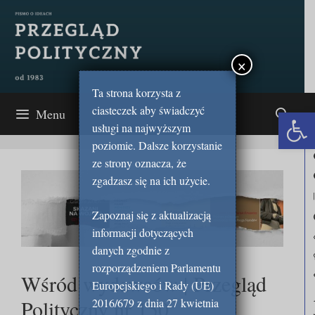
Przejdź
do
treści
×
Ta strona korzysta z
ciasteczek aby świadczyć
Open 
Menu
usługi na najwyższym
poziomie. Dalsze korzystanie
ze strony oznacza, że
zgadzasz się na ich użycie.
Zapoznaj się z aktualizacją
informacji dotyczących
danych zgodnie z
rozporządzeniem Parlamentu
Wśród wydawców | Przegląd
Europejskiego i Rady (UE)
Polityczny nr 150
2016/679 z dnia 27 kwietnia