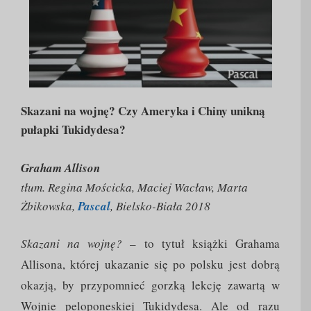
Skazani na wojnę? Czy Ameryka i Chiny unikną
pułapki Tukidydesa?
Graham Allison
tłum. Regina Mościcka, Maciej Wacław, Marta
Żbikowska,
Pascal
, Bielsko-Biała 2018
Skazani na wojnę?
– to tytuł książki Grahama
Allisona, której ukazanie się po polsku jest dobrą
okazją, by przypomnieć gorzką lekcję zawartą w
Wojnie peloponeskiej Tukidydesa. Ale od razu