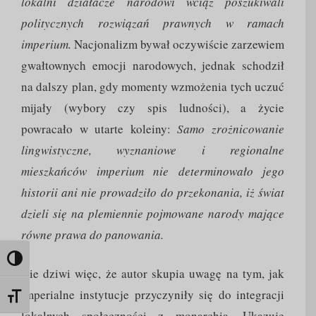
lokalni działacze narodowi wciąż poszukiwali
politycznych rozwiązań prawnych w ramach
imperium.
Nacjonalizm bywał oczywiście zarzewiem
gwałtownych emocji narodowych, jednak schodził
na dalszy plan, gdy momenty wzmożenia tych uczuć
mijały (wybory czy spis ludności), a życie
powracało w utarte koleiny:
Samo zrożnicowanie
lingwistyczne, wyznaniowe i regionalne
mieszkańców imperium nie determinowało jego
historii ani nie prowadziło do przekonania, iż świat
dzieli się na plemiennie pojmowane narody mające
równe prawa do panowania.
Toggle High Contrast
Nie dziwi więc, że autor skupia uwagę na tym, jak
imperialne instytucje przyczyniły się do integracji
Toggle Font size
lokalnych społeczności z monarchią. Ukazuje