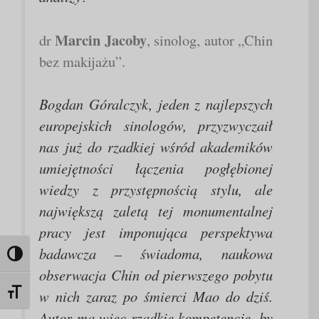
Marcin Jacoby
dr
, sinolog, autor „Chin
bez makijażu”.
Bogdan Góralczyk, jeden z najlepszych
europejskich sinologów, przyzwyczaił
nas już do rzadkiej wśród akademików
umiejętności łączenia pogłębionej
wiedzy z przystępnością stylu, ale
największą zaletą tej monumentalnej
pracy jest imponująca perspektywa
badawcza – świadoma, naukowa
Toggle High Contrast
obserwacja Chin od pierwszego pobytu
w nich zaraz po śmierci Mao do dziś.
Toggle Font size
Autor ma więc rzadkie kompetencje, by