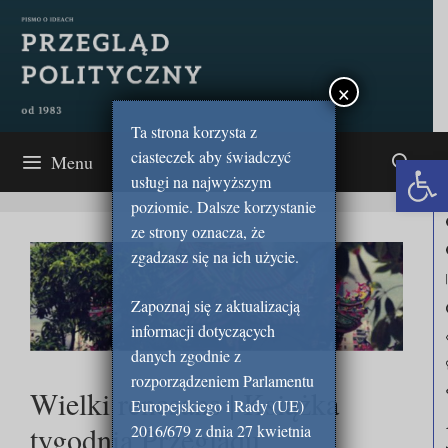
Przejdź
do
treści
×
Ta strona korzysta z
ciasteczek aby świadczyć
Open 
Menu
usługi na najwyższym
poziomie. Dalsze korzystanie
ze strony oznacza, że
zgadzasz się na ich użycie.
Zapoznaj się z aktualizacją
informacji dotyczących
danych zgodnie z
rozporządzeniem Parlamentu
Wielki renesans | Książka
Europejskiego i Rady (UE)
tygodnia Przeglądu
2016/679 z dnia 27 kwietnia