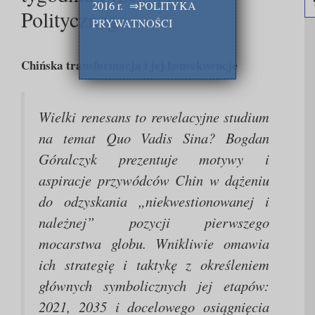
2016 r.
⇒
POLITYKA
Politycznego
PRYWATNOŚCI
Chińska transformacja i jej konsekwencje
Wielki renesans to rewelacyjne studium
na temat Quo Vadis Sina? Bogdan
Góralczyk prezentuje motywy i
aspiracje przywódców Chin w dążeniu
do odzyskania „niekwestionowanej i
należnej” pozycji pierwszego
mocarstwa globu. Wnikliwie omawia
ich strategię i taktykę z określeniem
głównych symbolicznych jej etapów:
2021, 2035 i docelowego osiągnięcia