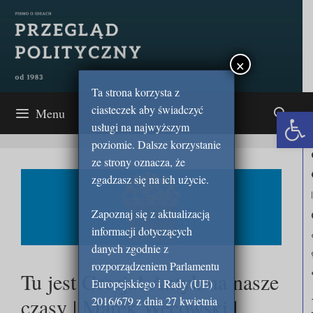
Przejdź
do
treści
×
Ta strona korzysta z
ciasteczek aby świadczyć
Open 
Menu
usługi na najwyższym
poziomie. Dalsze korzystanie
ze strony oznacza, że
zgadzasz się na ich użycie.
Zapoznaj się z aktualizacją
informacji dotyczących
danych zgodnie z
rozporządzeniem Parlamentu
Tu jest Grecja! Antyk na nasze
Europejskiego i Rady (UE)
czasy | Marek Węcowski |
2016/679 z dnia 27 kwietnia