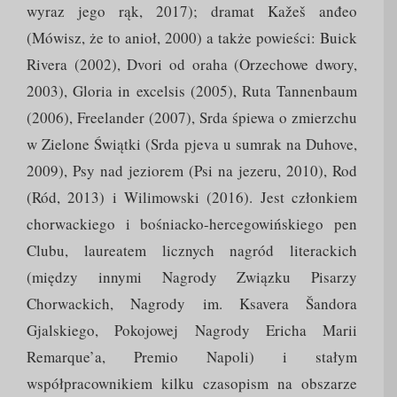
wyraz jego rąk, 2017); dramat Kažeš anđeo
(Mówisz, że to anioł, 2000) a także powieści: Buick
Rivera (2002), Dvori od oraha (Orzechowe dwory,
2003), Gloria in excelsis (2005), Ruta Tannenbaum
(2006), Freelander (2007), Srda śpiewa o zmierzchu
w Zielone Świątki (Srda pjeva u sumrak na Duhove,
2009), Psy nad jeziorem (Psi na jezeru, 2010), Rod
(Ród, 2013) i Wilimowski (2016). Jest członkiem
chorwackiego i bośniacko-hercegowińskiego pen
Clubu, laureatem licznych nagród literackich
(między innymi Nagrody Związku Pisarzy
Chorwackich, Nagrody im. Ksavera Šandora
Gjalskiego, Pokojowej Nagrody Ericha Marii
Remarque’a, Premio Napoli) i stałym
współpracownikiem kilku czasopism na obszarze