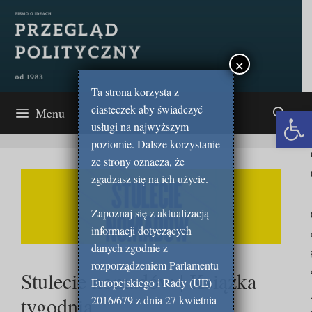
Przejdź
do
treści
×
Ta strona korzysta z
ciasteczek aby świadczyć
Open 
Menu
usługi na najwyższym
poziomie. Dalsze korzystanie
ze strony oznacza, że
zgadzasz się na ich użycie.
Zapoznaj się z aktualizacją
informacji dotyczących
danych zgodnie z
rozporządzeniem Parlamentu
Stulecie nomadów | Książka
Europejskiego i Rady (UE)
tygodnia
2016/679 z dnia 27 kwietnia