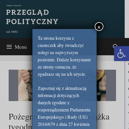
Przejdź
do
treści
×
Ta strona korzysta z
ciasteczek aby świadczyć
Open 
Menu
usługi na najwyższym
poziomie. Dalsze korzystanie
ze strony oznacza, że
zgadzasz się na ich użycie.
Zapoznaj się z aktualizacją
informacji dotyczących
danych zgodnie z
rozporządzeniem Parlamentu
Pożegnanie z Rosją | Książka
Europejskiego i Rady (UE)
tygodnia
2016/679 z dnia 27 kwietnia