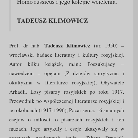
Homo russicus i jego kolejne wcielenia.
TADEUSZ KLIMOWICZ
Tadeusz Klimowicz
Prof. dr hab.
(ur. 1950) –
wrocławski badacz literatury i kultury rosyjskiej.
Autor kilku książek, m.in.: Poszukujący –
nawiedzeni – opętani (Z dziejów spirytyzmu i
okultyzmu w literaturze rosyjskiej), Obywatele
Arkadii. Losy pisarzy rosyjskich po roku 1917,
Przewodnik po współczesnej literaturze rosyjskiej i
jej okolicach (1917-1996), Pożar serca. 16 smutnych
esejów o miłości, o pisarzach rosyjskich i ich
muzach. Jego artykuły i eseje ukazywały się w
zeszytach naukowych (m.in. „Teksty Drugie”,