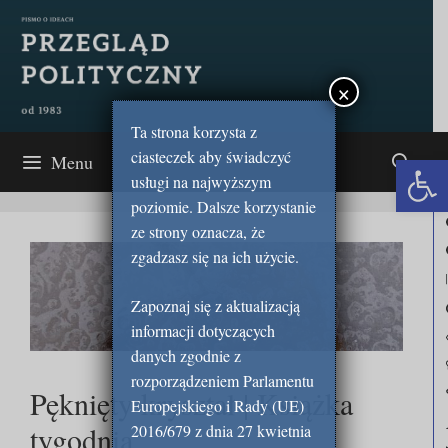
Przejdź
do
treści
×
Ta strona korzysta z
ciasteczek aby świadczyć
Open 
Menu
usługi na najwyższym
poziomie. Dalsze korzystanie
ze strony oznacza, że
zgadzasz się na ich użycie.
Zapoznaj się z aktualizacją
informacji dotyczących
danych zgodnie z
rozporządzeniem Parlamentu
Pęknięty kryształ | Książka
Europejskiego i Rady (UE)
tygodnia
2016/679 z dnia 27 kwietnia