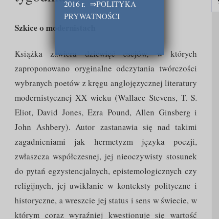
2016 r.
⇒
POLITYKA
PRYWATNOŚCI
Szkice o modernistach
Książka zawiera dziewięć esejów, w których
zaproponowano oryginalne odczytania twórczości
wybranych poetów z kręgu anglojęzycznej literatury
modernistycznej XX wieku (Wallace Stevens, T. S.
Eliot, David Jones, Ezra Pound, Allen Ginsberg i
John Ashbery). Autor zastanawia się nad takimi
zagadnieniami jak hermetyzm języka poezji,
zwłaszcza współczesnej, jej nieoczywisty stosunek
do pytań egzystencjalnych, epistemologicznych czy
religijnych, jej uwikłanie w konteksty polityczne i
historyczne, a wreszcie jej status i sens w świecie, w
którym coraz wyraźniej kwestionuje się wartość