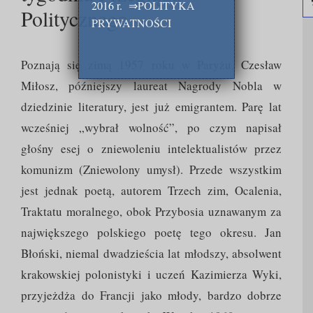
2016 r.
⇒
POLITYKA
Politycznego
PRYWATNOŚCI
Poznają się zimą 1957 roku w Paryżu. Czesław
Miłosz, późniejszy laureat Nagrody Nobla w
dziedzinie literatury, jest już emigrantem. Parę lat
wcześniej „wybrał wolność”, po czym napisał
głośny esej o zniewoleniu intelektualistów przez
komunizm (Zniewolony umysł). Przede wszystkim
jest jednak poetą, autorem Trzech zim, Ocalenia,
Traktatu moralnego, obok Przybosia uznawanym za
największego polskiego poetę tego okresu. Jan
Błoński, niemal dwadzieścia lat młodszy, absolwent
krakowskiej polonistyki i uczeń Kazimierza Wyki,
przyjeżdża do Francji jako młody, bardzo dobrze