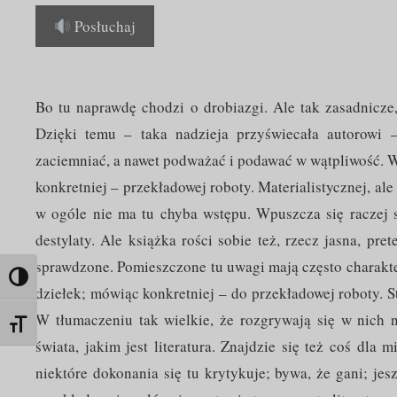
Posłuchaj
Bo tu naprawdę chodzi o drobiazgi. Ale tak zasadnicze, 
Dzięki temu – taka nadzieja przyświecała autorowi 
zaciemniać, a nawet podważać i podawać w wątpliwość. Wy
konkretniej – przekładowej roboty. Materialistycznej, al
w ogóle nie ma tu chyba wstępu. Wpuszcza się raczej
destylaty. Ale książka rości sobie też, rzecz jasna, pre
sprawdzone. Pomieszczone tu uwagi mają często charakte
Toggle High Contrast
dziełek; mówiąc konkretniej – do przekładowej roboty. S
W tłumaczeniu tak wielkie, że rozgrywają się w nich n
Toggle Font size
świata, jakim jest literatura. Znajdzie się też coś dla 
niektóre dokonania się tu krytykuje; bywa, że gani; jes