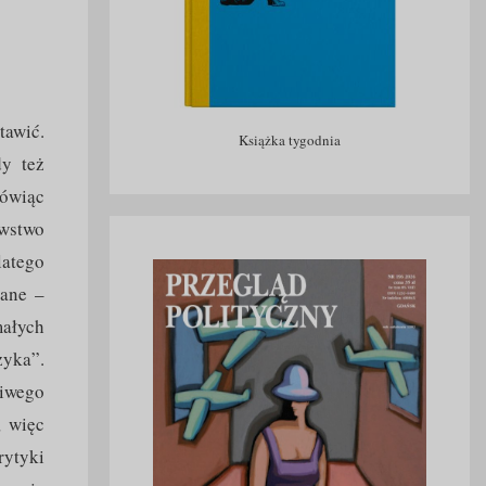
tawić.
Książka tygodnia
dy też
mówiąc
awstwo
latego
dane –
małych
zyka”.
liwego
, więc
rytyki