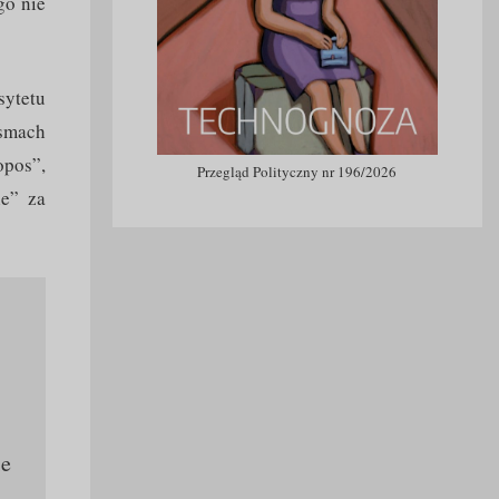
go nie
sytetu
ismach
opos”,
Przegląd Polityczny nr 196/2026
ie” za
ie