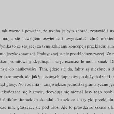
tak ważne i poważne, że trzeba je było zebrać, zestawić i us
– mogą się nawzajem oświetlać i uwyraźniać, choć niekie
nika to ze stojącej za tymi szkicami koncepcji przekładu; a 
e nie językoznawczej. Praktycznej, a nie przekładoznawczej. Zn
 skompromitowany skądinąd – więc excusez le mot – smak. D
tensje do naukowości. Tam, gdzie się da, fakty są niezbite, a 
r skromnych, ale jakże uczonych dopisków do dużych dzieł i 
tąd glosy. No i zdania – „największe jednostki gramatyczne ję
iekończące się historie, decydują się niemal losy tego osob
miłośników literackich skandali. To szkice z krytyki przekładu
zcze inne głaszcze, ale pod włos. Ale to prawdziwe szkice z k