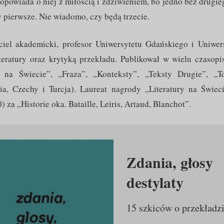
, opowiada o niej z miłością i zdziwieniem, bo jedno bez drugie
y pierwsze. Nie wiadomo, czy będą trzecie.
ciel akademicki, profesor Uniwersytetu Gdańskiego i Uniwer
literatury oraz krytyką przekładu. Publikował w wielu czasop
a na Świecie”, „Fraza”, „Konteksty”, „Teksty Drugie”, „T
ia, Czechy i Turcja). Laureat nagrody „Literatury na Świec
za „Historie oka. Bataille, Leiris, Artaud, Blanchot”.
Zdania, głosy
destylaty
15 szkiców o przekładz