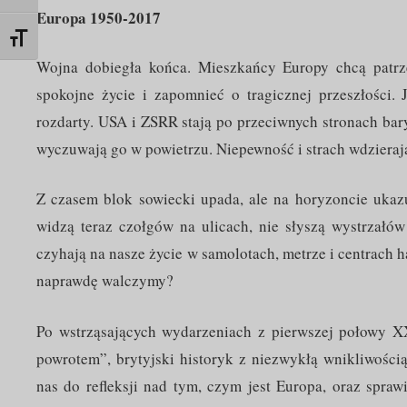
Europa 1950-2017
Toggle Font size
Wojna dobiegła końca. Mieszkańcy Europy chcą patrz
spokojne życie i zapomnieć o tragicznej przeszłości.
rozdarty. USA i ZSRR stają po przeciwnych stronach bary
wyczuwają go w powietrzu. Niepewność i strach wdzieraj
Z czasem blok sowiecki upada, ale na horyzoncie ukazu
widzą teraz czołgów na ulicach, nie słyszą wystrzałów
czyhają na nasze życie w samolotach, metrze i centrach
naprawdę walczymy?
Po wstrząsających wydarzeniach z pierwszej połowy X
powrotem”, brytyjski historyk z niezwykłą wnikliwości
nas do refleksji nad tym, czym jest Europa, oraz spraw