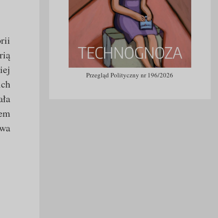
rii
rią
iej
Przegląd Polityczny nr 196/2026
ich
ała
iem
wa