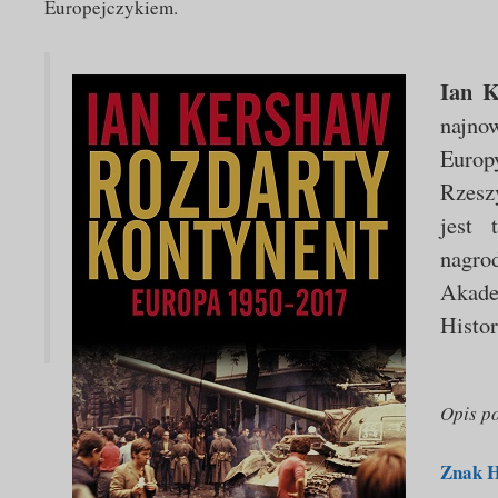
Europejczykiem.
Ian K
najnow
Europ
Rzeszy
jest 
nagro
Akad
Histo
Opis p
Znak H