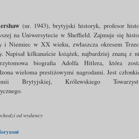
ershaw
(ur. 1943), brytyjski historyk, profesor histo
szej na Uniwersytecie w Sheffield. Zajmuje się histo
y i Niemiec w XX wieku, zwłaszcza okresem Trzec
. Napisał kilkanaście książek, najbardziej znaną z n
trzytomowa biografia Adolfa Hitlera, która zost
dzona wieloma prestiżowymi nagrodami. Jest członk
emii Brytyjskiej, Królewskiego Towarzyst
rycznego.
ochodzi od wydawcy
oryzont