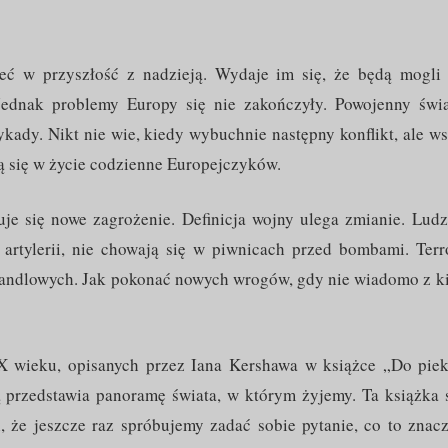
eć w przyszłość z nadzieją. Wydaje im się, że będą mogli
 Jednak problemy Europy się nie zakończyły. Powojenny świa
kady. Nikt nie wie, kiedy wybuchnie następny konflikt, ale w
ą się w życie codzienne Europejczyków.
je się nowe zagrożenie. Definicja wojny ulega zmianie. Ludz
 artylerii, nie chowają się w piwnicach przed bombami. Terr
 handlowych. Jak pokonać nowych wrogów, gdy nie wiadomo z k
X wieku, opisanych przez Iana Kershawa w książce „Do piek
ą przedstawia panoramę świata, w którym żyjemy. Ta książka 
i, że jeszcze raz spróbujemy zadać sobie pytanie, co to znac