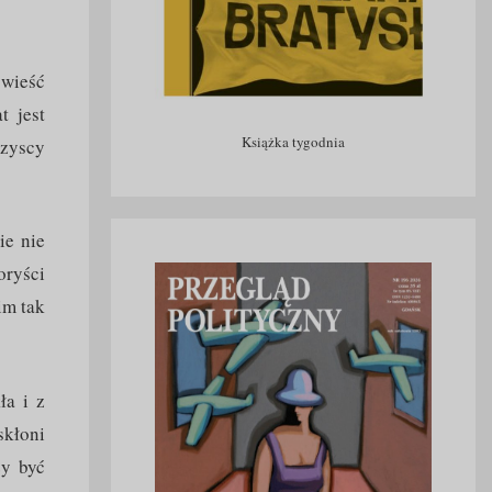
 wieść
t jest
Książka tygodnia
szyscy
ie nie
oryści
im tak
ła i z
skłoni
zy być