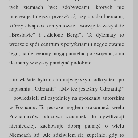
tych ziemiach być: zdobywcami, których nie
interesuje tutejsza przeszłość, czy spadkobiercami,
którzy chcą coś kontynuować, tworząc te wszystkie
„Bresławie” i „Zielone Bergi”? Te dylematy to
wreszcie spór centrum z peryferiami i negocjowanie
tego, na ile regiony mogą pamiętać po swojemu, a na
ile mamy wszyscy pamiętać podobnie.
I to właśnie było moim największym odkryciem po
napisaniu „Odrzanii”. „My też jesteśmy Odrzanią!”
– powiedzieli mi czytelnicy na spotkaniu autorskim
w Poznaniu. To jeszcze mogłem zrozumieć: wielu
Poznaniaków odczuwa szacunek do cywilizacji
niemieckiej, zachowuje dobrą pamięć o wielu
Niemcach itd. Ale zdziwiłem się zupełnie, gdy to