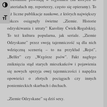
Toggle High Contrast
materiałach my, reporterzy, często się opieramy). To
też liczne publikacje naukowe, z których największy
Toggle Font size
sukces osiągnęły świetne „Ziemie. Historie
odzyskiwania i utraty” Karoliny Ćwiek-Rogalskiej.
To też kultura popularna, jak seriale. „Ziemie
Odzyskane” przez swoją tajemniczość są dla nich
wdzięczną scenerią – to na przykład „Rojst”,
„Belfer” czy „Wzgórze psów”. Fakt nagłego
zniknięcia stąd starych mieszkańców i pojawienia
się nowych sprzyja owej tajemniczości i napędza
opowieści o złotych pociągach czy innych
poniemieckich skarbach i duchach.
„Ziemie Odzyskane” są dziś sexy.