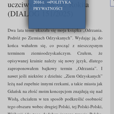
uczciwy termin | Z. Rokita
2016 r.
⇒
POLITYKA
PRYWATNOŚCI
(DIALOG 151/2025)
Dwa lata temu ukazała się moja książka „Odrzania.
Podróż po Ziemiach Odzyskanych”. Wydając ją, do
końca wahałem się, co począć z nieszczęsnym
terminem ziemioodzyskańczym. Czułem, że
opisywanej krainie należy się nowy język, dlatego
zaproponowałem bajkowy termin „Odrzania”. I
nawet jeśli niektóre z dzielnic „Ziem Odzyskanych”
leżą nad zupełnie innymi rzekami, a takie miasta jak
Gdańsk na złość moim koncepcjom znajdują się nad
Wisłą, chciałem w ten sposób podkreślić osobność
tego obszaru wobec drugiej Polski, tej Polski-Polski,