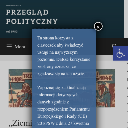
Przejdź
do
treści
×
Ta strona korzysta z
ciasteczek aby świadczyć
Open 
Menu
usługi na najwyższym
poziomie. Dalsze korzystanie
ze strony oznacza, że
zgadzasz się na ich użycie.
Zapoznaj się z aktualizacją
informacji dotyczących
danych zgodnie z
rozporządzeniem Parlamentu
Europejskiego i Rady (UE)
„Ziemie Odzyskane” to
2016/679 z dnia 27 kwietnia