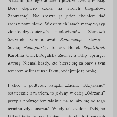
Wiślanii (do tego dodałem jeszcze trzecią Polskę,
która dopiero czeka na swoich biografów:
Zabużanię). Nie zresztą ja jeden chciałem dać
rzeczy nowe słowo. W ostatnich latach mamy wysyp
ziemioodzyskańczych neologizmów: Ziemowit
Szczerek zaproponował
Poniemiecję
, Sławomir
Sochaj
Niedopolskę
, Tomasz Bonek
Repatrland
,
Karolina Ćwiek-Rogalska
Ziemie
, a Filip Springer
Krainę
. Niemal każdy, kto bierze się za bary z tym
tematem w literaturze faktu, podejmuje tę próbę.
I choć w podtytule książki „Ziemie Odzyskane”
ostatecznie zawarłem, to jedyny w całej „Odrzanii”
przypis poświęciłem właśnie na to, aby się od tego
terminu zdystansować. Wtedy tak czułem. Dziś, po
kilkudziesięciu spotkaniach autorskich i setkach