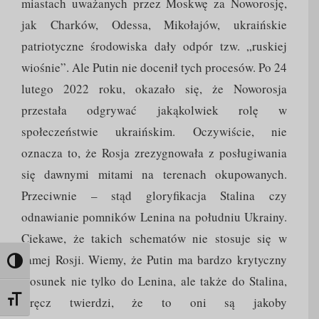
miastach uważanych przez Moskwę za Noworosję,
jak Charków, Odessa, Mikołajów, ukraińskie
patriotyczne środowiska dały odpór tzw. „ruskiej
wiośnie”. Ale Putin nie docenił tych procesów. Po 24
lutego 2022 roku, okazało się, że Noworosja
przestała odgrywać jakąkolwiek rolę w
społeczeństwie ukraińskim. Oczywiście, nie
oznacza to, że Rosja zrezygnowała z posługiwania
się dawnymi mitami na terenach okupowanych.
Przeciwnie – stąd gloryfikacja Stalina czy
odnawianie pomników Lenina na południu Ukrainy.
Ciekawe, że takich schematów nie stosuje się w
samej Rosji. Wiemy, że Putin ma bardzo krytyczny
Toggle High Contrast
stosunek nie tylko do Lenina, ale także do Stalina,
wręcz twierdzi, że to oni są jakoby
Toggle Font size