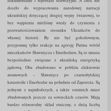
dokumentalne i reportaże telewizyjne. A choć nie
doszło do wypracowania narodowej narracji
ukraińskiej dotyczącej drugiej wojny światowej, to
bez wątpienia mieliśmy wtedy do czynienia z
przewartościowaniem stosunku Ukraińców do
własnej historii. By nie być gołosłownym,
przypomnę tylko reakcje na agresję Putina wśród
mieszkańców Sławutycza i Enerhodaru. Są to miasta
bezpośrednio związane z ukraińską energetyką
jądrową. Oba zbudowano w pobliżu elektrowni
atomowych – Sławutycz po czarnobylskiej
katastrofie i Enerhodar na południu od Zaporoża. Są
jednymi z najmłodszych, a także ostatnich miast
zbudowanych jeszcze za sowieckich czasów. Mają
bardzo różnorodny skład etniczny, z dużą liczbą