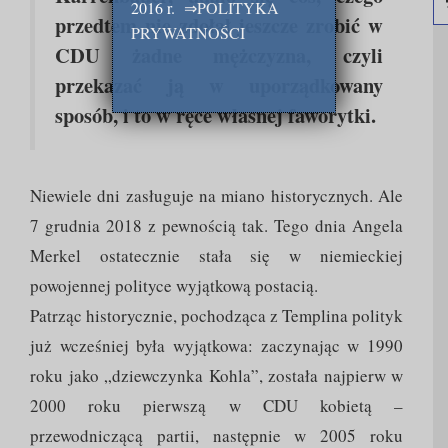
2016 r.
⇒
POLITYKA
przedtem nie zdołał jeszcze zrobić w
PRYWATNOŚCI
CDU żadne mężczyzna, czyli
przekazać ją w uporządkowany
sposób, i to w ręce własnej faworytki.
Niewiele dni zasługuje na miano historycznych. Ale
7 grudnia 2018 z pewnością tak. Tego dnia Angela
Merkel ostatecznie stała się w niemieckiej
powojennej polityce wyjątkową postacią.
Patrząc historycznie, pochodząca z Templina polityk
już wcześniej była wyjątkowa: zaczynając w 1990
roku jako „dziewczynka Kohla”, została najpierw w
2000 roku pierwszą w CDU kobietą –
przewodniczącą partii, następnie w 2005 roku