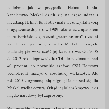
Podobnie jak w przypadku Helmuta Kohla,
kanclerstwo Merkel dzieli się na część udaną i
nieudaną. Helmut Kohl otrzymał i wykorzystał swoją
drugą szansę dopiero w 1989 roku wraz z upadkiem
muru berlińskiego, poczuł „wiatr historii” i został
kanclerzem jedności, z kolei Merkel niezwykle
udała się pierwsza część jej kanclerstwa. Od 2005
do 2013 roku doprowadziła CDU do poziomu ponad
40 procent, co pozwoliło szefowi CSU Horstowi
Seehoferowi marzyć o absolutnej większości. Ale
rok 2015 z ogromną falą migracji latem stał się dla
Merkel wielką cezurą. Odtąd jej bilans krajowy jak i
międzynarodowy był zagrożony.
Na szczeblu krajowym Merkel ze swoją słabo